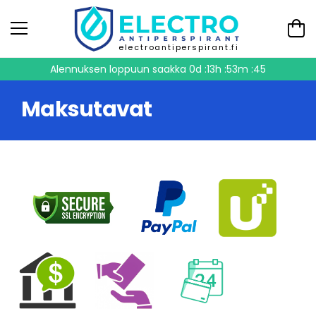
electroantiperspirant.fi
Alennuksen loppuun saakka
0d :13h :53m :45
Maksutavat