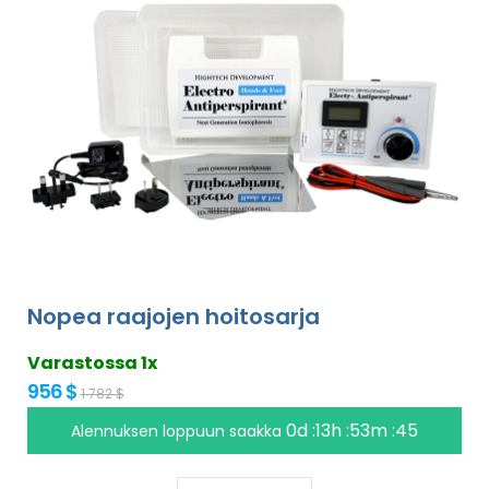
Nopea raajojen hoitosarja
Varastossa 1x
956 $
1 782 $
0d :13h :53m :45
Alennuksen loppuun saakka