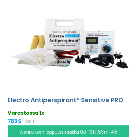
Electro Antiperspirant® Sensitive PRO
Varastossa 1x
783 $
1 639 $
0d :13h :53m :45
Alennuksen loppuun saakka