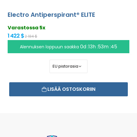
Electro Antiperspirant® ELITE
Varastossa 5x
1 422 $
2 184 $
0d :13h :53m :45
Alennuksen loppuun saakka
LISÄÄ OSTOSKORIIN