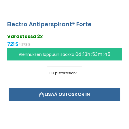
Electro Antiperspirant® Forte
Varastossa 2x
721 $
1 273 $
0d :13h :53m :45
Alennuksen loppuun saakka
LISÄÄ OSTOSKORIIN