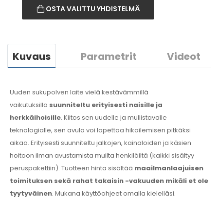
OSTA VALITTU YHDISTELMÄ
Kuvaus
Parametrit
Videot
Uuden sukupolven laite vielä kestävämmillä
vaikutuksilla
suunniteltu erityisesti naisille ja
herkkäihoisille
. Kiitos sen uudelle ja mullistavalle
teknologialle, sen avula voi lopettaa hikoilemisen pitkäksi
aikaa. Erityisesti suunniteltu jalkojen, kainaloiden ja käsien
hoitoon ilman avustamista muilta henkilöiltä (kaikki sisältyy
peruspakettiin). Tuotteen hinta sisältää
maailmanlaajuisen
toimituksen sekä rahat takaisin -vakuuden mikäli et ole
tyytyväinen
. Mukana käyttöohjeet omalla kielelläsi.