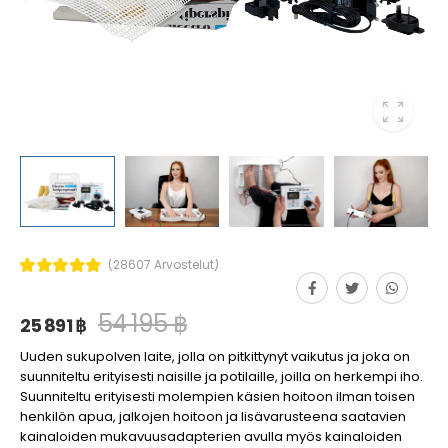
(28607 Arvostelut)
54 195 ฿
25 891 ฿
Uuden sukupolven laite, jolla on pitkittynyt vaikutus ja joka on
suunniteltu erityisesti naisille ja potilaille, joilla on herkempi iho.
Suunniteltu erityisesti molempien käsien hoitoon ilman toisen
henkilön apua, jalkojen hoitoon ja lisävarusteena saatavien
kainaloiden mukavuusadapterien avulla myös kainaloiden