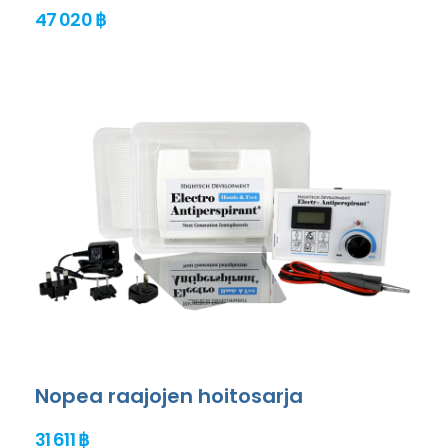
47 020 ฿
Nopea raajojen hoitosarja
31 611 ฿