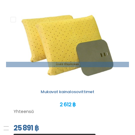
Lisää tilaukseen
Mukavat kainalosovittimet
2 612 ฿
Yhteensä
25 891
฿