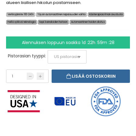
alueen liiallisen hikoilun poistamiseen.
Verkkojännite 100-240V
Täysin automaattinen napaisuuden vaihto
Käsiterapiaa ilman avustusta
Hellä sykkivä teknologia
Sopii kainaloiden hoitoon
Automaattinen hoidon aloitus
Alennuksen loppuun saakka
1d :22h :59m :28
Pistorasian tyyppi:
LISÄÄ OSTOSKORIIN