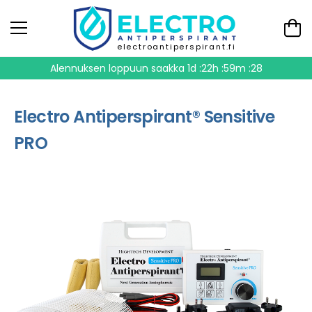
electroantiperspirant.fi
Alennuksen loppuun saakka
1d :22h :59m :28
Electro Antiperspirant® Sensitive
PRO