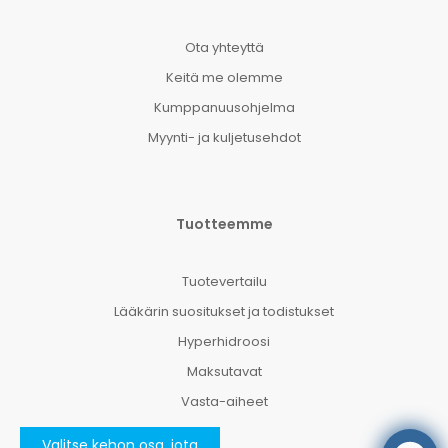
Ota yhteyttä
Keitä me olemme
Kumppanuusohjelma
Myynti- ja kuljetusehdot
Tuotteemme
Tuotevertailu
Lääkärin suositukset ja todistukset
Hyperhidroosi
Maksutavat
Vasta-aiheet
Valitse kehon osa, jota