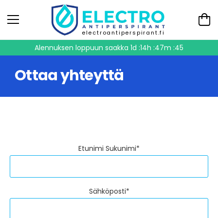
electroantiperspirant.fi
Alennuksen loppuun saakka
1d :14h :47m :45
Ottaa yhteyttä
Etunimi Sukunimi*
Sähköposti*