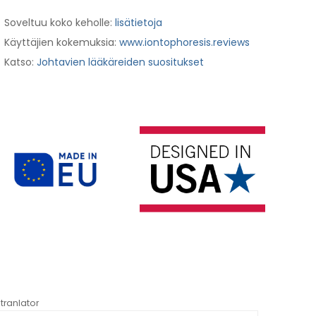
Soveltuu koko keholle:
lisätietoja
Käyttäjien kokemuksia:
www.iontophoresis.reviews
Katso:
Johtavien lääkäreiden suositukset
tranlator
*automati