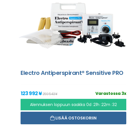
Electro Antiperspirant® Sensitive PRO
123 992 ¥
Varastossa 3x
259 543 ¥
Alennuksen loppuun saakka
0d :21h :22m :31
LISÄÄ OSTOSKORIIN