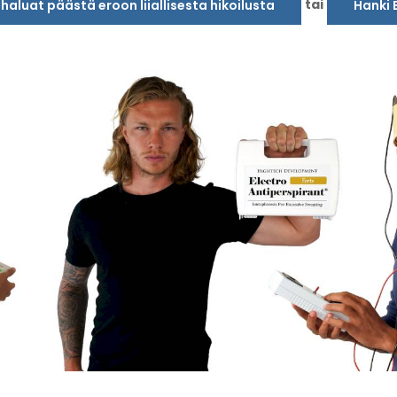
tai
a haluat päästä eroon liiallisesta hikoilusta
Hanki 