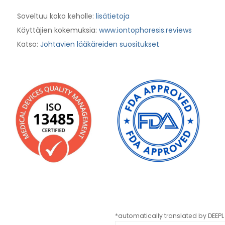
Soveltuu koko keholle:
lisätietoja
Käyttäjien kokemuksia:
www.iontophoresis.reviews
Katso:
Johtavien lääkäreiden suositukset
*automatically translated by DEEPL 