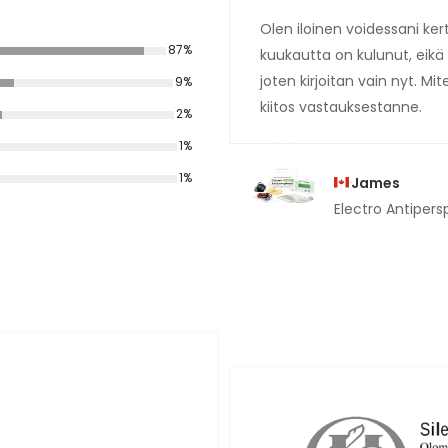
Olen iloinen voidessani kert
87%
kuukautta on kulunut, eikä 
joten kirjoitan vain nyt. Mi
9%
kiitos vastauksestanne.
2%
1%
1%
James
Electro Antipersp