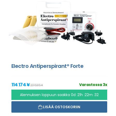
Electro Antiperspirant® Forte
114 174 ¥
Varastossa 3x
201 585 ¥
Alennuksen loppuun saakka
0d :21h :22m :31
LISÄÄ OSTOSKORIIN