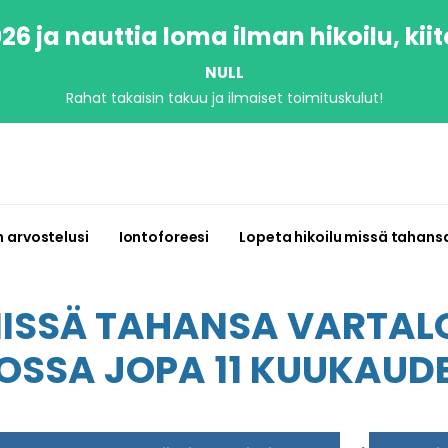
6 ja nauttia loma ilman hikoilu, kiit
NULL
Rahat takaisin takuu ja ilmaiset toimituskulut!
n arvostelusi
Iontoforeesi
Lopeta hikoilu missä tahans
MISSÄ TAHANSA VARTALO
KOSSA JOPA 11 KUUKAUDE