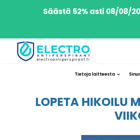
Säästä 52% asti 08/08/202
electroantiperspirant.fi
Tietoja laitteesta
Sinu
LOPETA HIKOILU 
VII