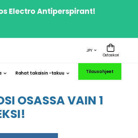
os Electro Antiperspirant!
JPY
Ostoskori
Tilausohjeet
a
Rahat takaisin -takuu
SI OSASSA VAIN 1
KSI!