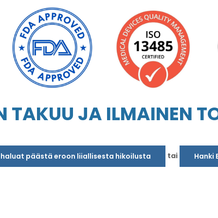
N TAKUU JA ILMAINEN TO
tai
a haluat päästä eroon liiallisesta hikoilusta
Hanki 