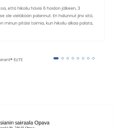
oa, että hikoilu hävisi 6 hoidon jälkeen, 3
Toim
se ole vieläkään palannut. En halunnut jinx sitä,
hiki
ten minun pitäisi toimia, kun hikoilu alkaa palata,
hoid
irant® ELITE