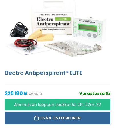
Electro Antiperspirant® ELITE
225 180 ¥
Varastossa 5x
345 847 ¥
Alennuksen loppuun saakka
0d :21h :22m :31
LISÄÄ OSTOSKORIIN