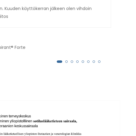
. Kuuden käyttökerran jälkeen olen vihdoin
Toim
iitos
hiki
hoid
pirant® Forte