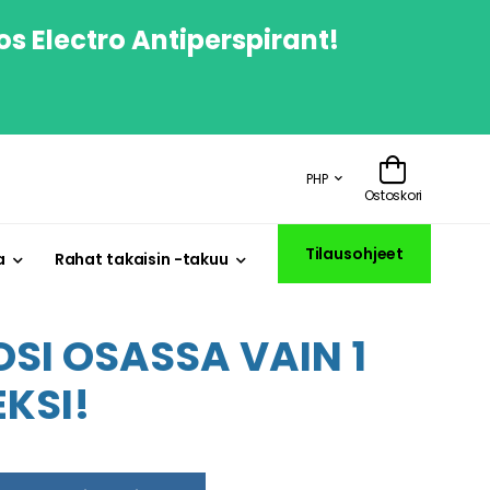
os Electro Antiperspirant!
PHP
Ostoskori
Tilausohjeet
a
Rahat takaisin -takuu
SI OSASSA VAIN 1
KSI!