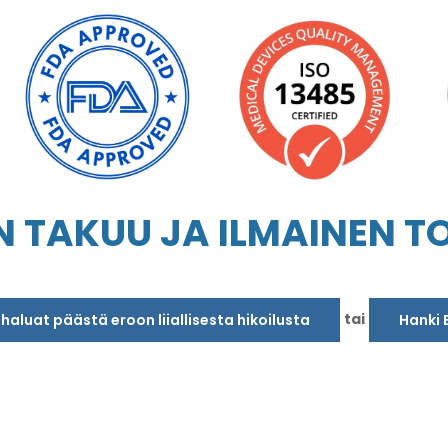
N TAKUU JA ILMAINEN TO
tai
a haluat päästä eroon liiallisesta hikoilusta
Hanki 