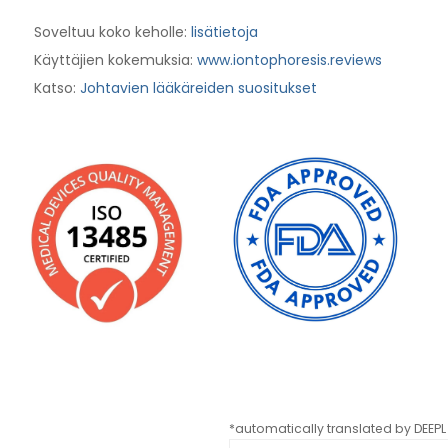
Soveltuu koko keholle:
lisätietoja
Käyttäjien kokemuksia:
www.iontophoresis.reviews
Katso:
Johtavien lääkäreiden suositukset
*automatically translated by DEEPL 