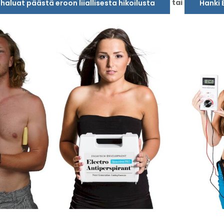
tai
a haluat päästä eroon liiallisesta hikoilusta
Hanki 