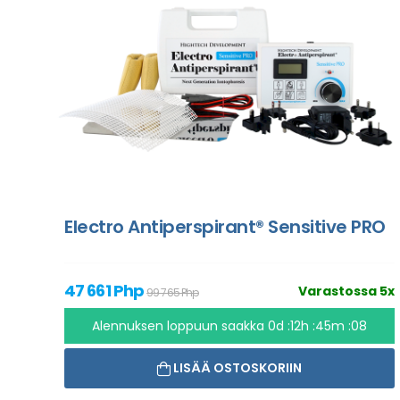
Electro Antiperspirant® Sensitive PRO
47 661 Php
Varastossa 5x
99 765 Php
Alennuksen loppuun saakka
0d :12h :45m :07
LISÄÄ OSTOSKORIIN