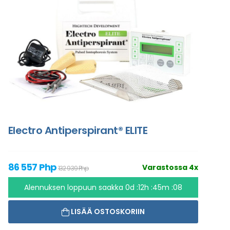
Electro Antiperspirant® ELITE
86 557 Php
Varastossa 4x
132 939 Php
Alennuksen loppuun saakka
0d :12h :45m :07
LISÄÄ OSTOSKORIIN