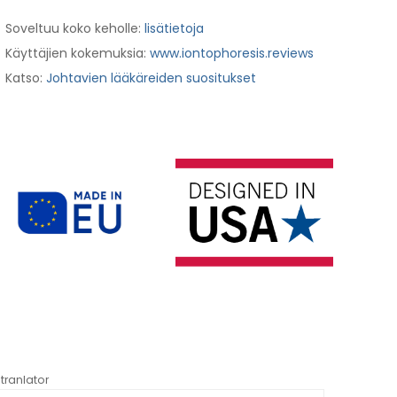
Soveltuu koko keholle:
lisätietoja
Käyttäjien kokemuksia:
www.iontophoresis.reviews
Katso:
Johtavien lääkäreiden suositukset
tranlator
*automati