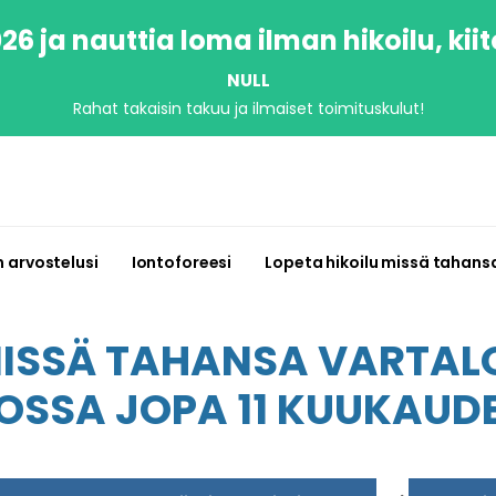
6 ja nauttia loma ilman hikoilu, kiit
NULL
Rahat takaisin takuu ja ilmaiset toimituskulut!
n arvostelusi
Iontoforeesi
Lopeta hikoilu missä tahans
MISSÄ TAHANSA VARTALO
KOSSA JOPA 11 KUUKAUDE