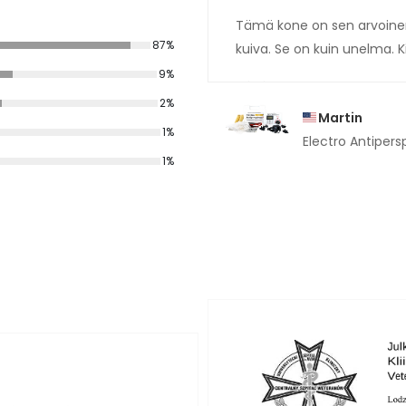
Tämä kone on sen arvoinen
87%
kuiva. Se on kuin unelma. K
9%
2%
Martin
1%
Electro Antipers
1%