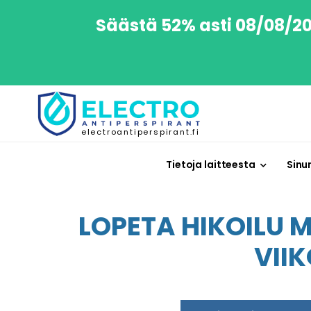
Säästä 52% asti 08/08/202
electroantiperspirant.fi
Tietoja laitteesta
Sinu
LOPETA HIKOILU 
VII