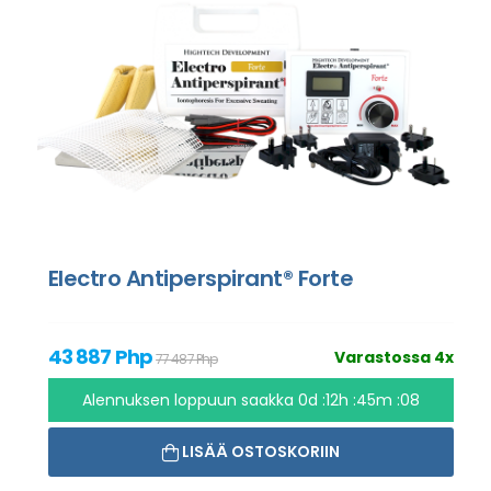
Electro Antiperspirant® Forte
43 887 Php
Varastossa 4x
77 487 Php
Alennuksen loppuun saakka
0d :12h :45m :07
LISÄÄ OSTOSKORIIN