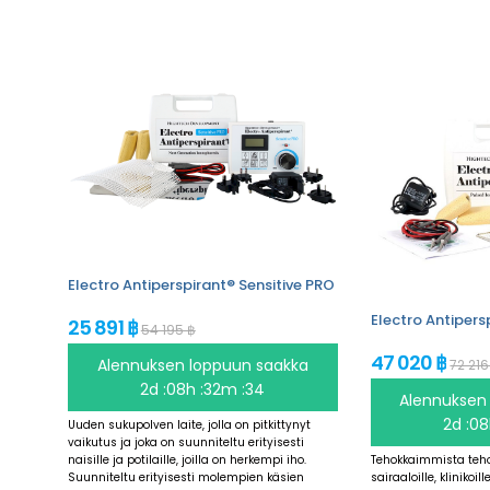
Electro Antiperspirant® Sensitive PRO
Electro Antipers
25 891 ฿
54 195 ฿
47 020 ฿
Alennuksen loppuun saakka
72 216
2d :08h :32m :34
Alennuksen
2d :08
Uuden sukupolven laite, jolla on pitkittynyt
vaikutus ja joka on suunniteltu erityisesti
naisille ja potilaille, joilla on herkempi iho.
Tehokkaimmista teh
Suunniteltu erityisesti molempien käsien
sairaaloille, klinikoill