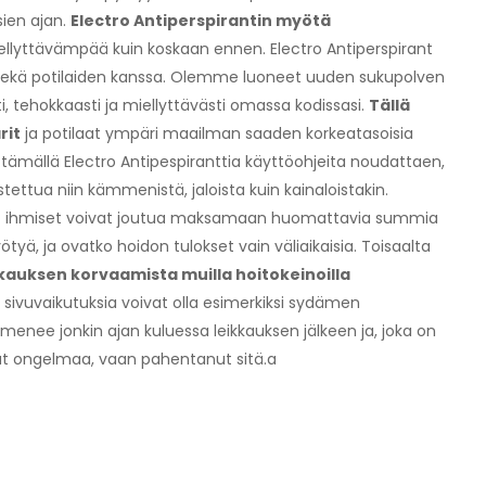
sien ajan.
Electro Antiperspirantin myötä
llyttävämpää kuin koskaan ennen. Electro Antiperspirant
n sekä potilaiden kanssa. Olemme luoneet uuden sukupolven
i, tehokkaasti ja miellyttävästi omassa kodissasi.
Tällä
rit
ja potilaat ympäri maailman saaden korkeatasoisia
tämällä Electro Antipespiranttia käyttöohjeita noudattaen,
tettua niin kämmenistä, jaloista kuin kainaloistakin.
ivät ihmiset voivat joutua maksamaan huomattavia summia
tyä, ja ovatko hoidon tulokset vain väliaikaisia. Toisaalta
kauksen korvaamista muilla hoitokeinoilla
n sivuvaikutuksia voivat olla esimerkiksi sydämen
ilmenee jonkin ajan kuluessa leikkauksen jälkeen ja, joka on
ssut ongelmaa, vaan pahentanut sitä.a