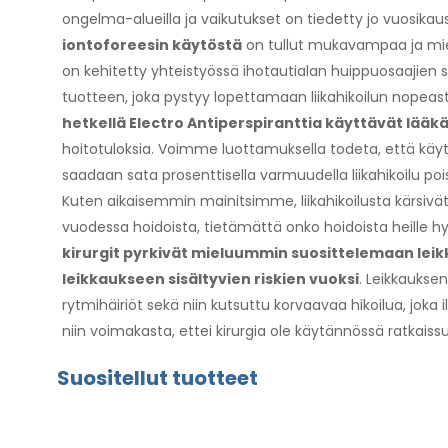
ongelma-alueilla ja vaikutukset on tiedetty jo vuosikau
iontoforeesin käytöstä
on tullut mukavampaa ja mie
on kehitetty yhteistyössä ihotautialan huippuosaajie
tuotteen, joka pystyy lopettamaan liikahikoilun nopeast
hetkellä Electro Antiperspiranttia käyttävät lääkä
hoitotuloksia. Voimme luottamuksella todeta, että käyt
saadaan sata prosenttisella varmuudella liikahikoilu pois
Kuten aikaisemmin mainitsimme, liikahikoilusta kärs
vuodessa hoidoista, tietämättä onko hoidoista heille hyö
kirurgit pyrkivät mieluummin suosittelemaan leik
leikkaukseen sisältyvien riskien vuoksi
. Leikkaukse
rytmihäiriöt sekä niin kutsuttu korvaavaa hikoilua, joka 
niin voimakasta, ettei kirurgia ole käytännössä ratkai
Suositellut tuotteet