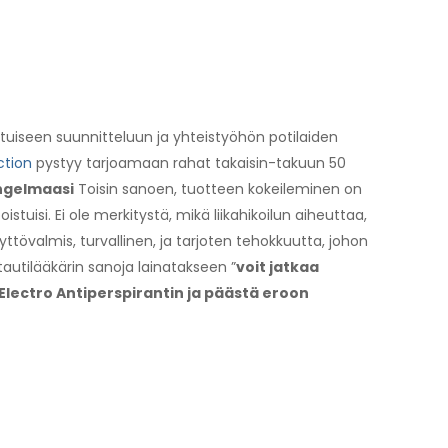
tuiseen suunnitteluun ja yhteistyöhön potilaiden
ction
pystyy tarjoamaan rahat takaisin-takuun 50
ongelmaasi
Toisin sanoen, tuotteen kokeileminen on
istuisi. Ei ole merkitystä, mikä liikahikoilun aiheuttaa,
äyttövalmis, turvallinen, ja tarjoten tehokkuutta, johon
autilääkärin sanoja lainatakseen ”
voit jatkaa
 Electro Antiperspirantin ja päästä eroon