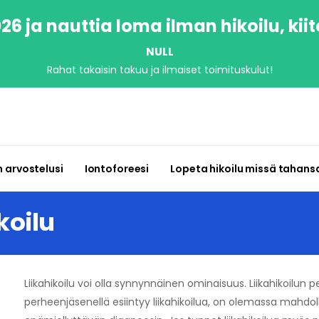
6 ja nauttia loma ilman hikoilu, kiit
NULL
Rahat takaisin takuu ja ilmaiset toimituskulut!
n arvostelusi
Iontoforeesi
Lopeta hikoilu missä tahans
koilu
Liikahikoilu voi olla synnynnäinen ominaisuus. Liikahikoilun pe
perheenjäsenellä esiintyy liikahikoilua, on olemassa mahd