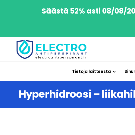
Säästä 52% asti 08/08/202
electroantiperspirant.fi
Tietoja laitteesta
Sinu
Hyperhidroosi – liikahi