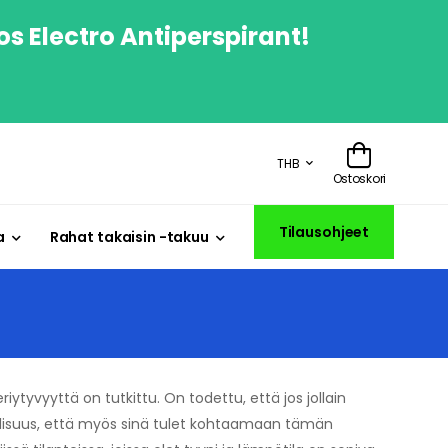
os Electro Antiperspirant!
THB
Ostoskori
Tilausohjeet
a
Rahat takaisin -takuu
riytyvyyttä on tutkittu. On todettu, että jos jollain
ollisuus, että myös sinä tulet kohtaamaan tämän