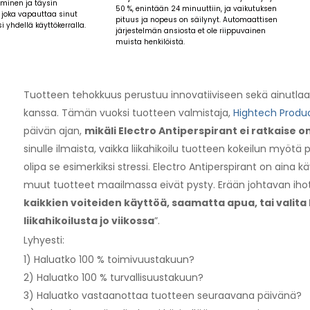
iminen ja täysin
50 %, enintään 24 minuuttiin, ja vaikutuksen
 joka vapauttaa sinut
pituus ja nopeus on säilynyt. Automaattisen
i yhdellä käyttökerralla.
järjestelmän ansiosta et ole riippuvainen
muista henkilöistä.
Tuotteen tehokkuus perustuu innovatiiviseen sekä ainutlaa
kanssa. Tämän vuoksi tuotteen valmistaja,
Hightech Produ
päivän ajan,
mikäli Electro Antiperspirant ei ratkaise 
sinulle ilmaista, vaikka liikahikoilu tuotteen kokeilun myötä po
olipa se esimerkiksi stressi. Electro Antiperspirant on aina k
muut tuotteet maailmassa eivät pysty. Erään johtavan ihot
kaikkien voiteiden käyttöä, saamatta apua, tai valita
liikahikoilusta jo viikossa
”.
Lyhyesti:
1) Haluatko 100 % toimivuustakuun?
2) Haluatko 100 % turvallisuustakuun?
3) Haluatko vastaanottaa tuotteen seuraavana päivänä?