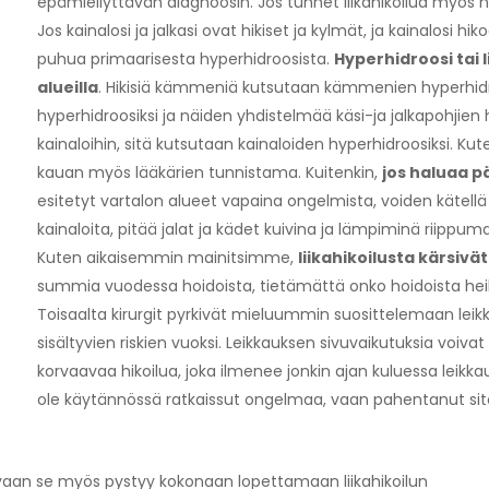
epämiellyttävän diagnoosin. Jos tunnet liikahikoilua myös niis
Jos kainalosi ja jalkasi ovat hikiset ja kylmät, ja kainalosi
puhua primaarisesta hyperhidroosista.
Hyperhidroosi tai li
alueilla
. Hikisiä kämmeniä kutsutaan kämmenien hyperhidroos
hyperhidroosiksi ja näiden yhdistelmää käsi-ja jalkapohjien 
kainaloihin, sitä kutsutaan kainaloiden hyperhidroosiksi. Kut
kauan myös lääkärien tunnistama. Kuitenkin,
jos haluaa p
esitetyt vartalon alueet vapaina ongelmista, voiden kätellä 
kainaloita, pitää jalat ja kädet kuivina ja lämpiminä riippu
Kuten aikaisemmin mainitsimme,
liikahikoilusta kärsivät
summia vuodessa hoidoista, tietämättä onko hoidoista heille
Toisaalta kirurgit pyrkivät mieluummin suosittelemaan leik
sisältyvien riskien vuoksi. Leikkauksen sivuvaikutuksia voiva
korvaavaa hikoilua, joka ilmenee jonkin ajan kuluessa leikkau
ole käytännössä ratkaissut ongelmaa, vaan pahentanut sit
a, vaan se myös pystyy kokonaan lopettamaan liikahikoilun