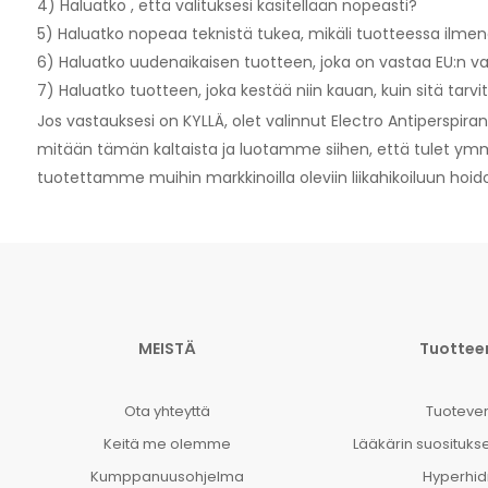
4) Haluatko , että valituksesi käsitellään nopeasti?
5) Haluatko nopeaa teknistä tukea, mikäli tuotteessa ilmen
6) Haluatko uudenaikaisen tuotteen, joka on vastaa EU:n v
7) Haluatko tuotteen, joka kestää niin kauan, kuin sitä tarv
Jos vastauksesi on KYLLÄ, olet valinnut Electro Antiperspira
mitään tämän kaltaista ja luotamme siihen, että tulet 
tuotettamme muihin markkinoilla oleviin liikahikoiluun hoido
MEISTÄ
Tuotte
Ota yhteyttä
Tuotever
Keitä me olemme
Lääkärin suositukse
Kumppanuusohjelma
Hyperhid