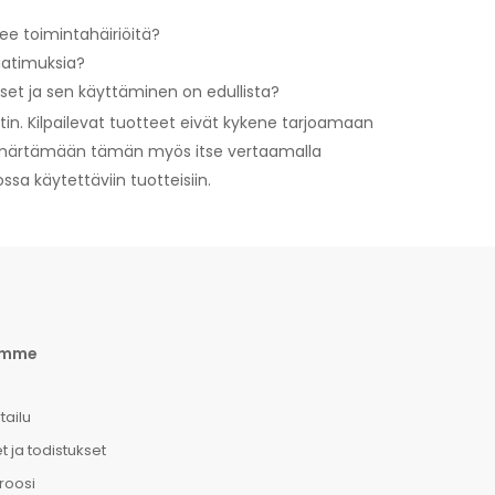
ee toimintahäiriöitä?
aatimuksia?
itset ja sen käyttäminen on edullista?
ntin. Kilpailevat tuotteet eivät kykene tarjoamaan
ymmärtämään tämän myös itse vertaamalla
ssa käytettäviin tuotteisiin.
emme
tailu
t ja todistukset
roosi