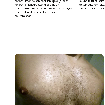
hoitoon ilman toisen henkilön apua, jalkojen
suunniteltu pulssito
hoitoon ja lisävarusteena saatavien
automaattinen laite,
kainaloiden mukavuusadapterien avulla myös
hikoilusta kuukausiks
kainaloiden alueen liiallisen hikoilun
poistamiseen.