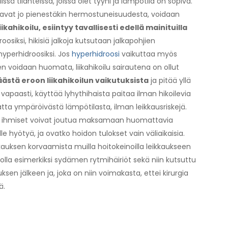
sä tilanteissa, joissa olet tyyni ja lämpötila on sopiva.
 hikoavat jo pienestäkin hermostuneisuudesta, voidaan
ikahikoilu, esiintyy tavallisesti edellä mainituilla
iksi, hikisiä jalkoja kutsutaan jalkapohjien
hyperhidroosiksi. Jos
hyperhidroosi
vaikuttaa myös
en voidaan huomata, liikahikoilu sairautena on ollut
äästä eroon liikahikoilun vaikutuksista
ja pitää yllä
vapaasti, käyttää lyhythihaista paitaa ilman hikoilevia
matta ympäröivästä lämpötilasta, ilman leikkausriskejä.
ihmiset voivat joutua maksamaan huomattavia
 hyötyä, ja ovatko hoidon tulokset vain väliaikaisia.
kauksen korvaamista muilla hoitokeinoilla leikkaukseen
t olla esimerkiksi sydämen rytmihäiriöt sekä niin kutsuttu
ksen jälkeen ja, joka on niin voimakasta, ettei kirurgia
ä.