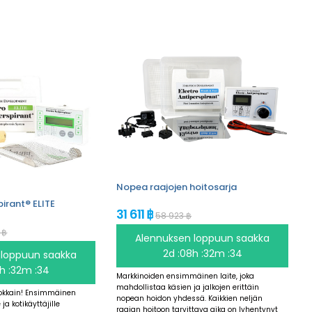
Nopea raajojen hoitosarja
pirant® ELITE
31 611 ฿
58 923 ฿
 ฿
Alennuksen loppuun saakka
2d :08h :32m :34
 loppuun saakka
h :32m :34
Markkinoiden ensimmäinen laite, joka
mahdollistaa käsien ja jalkojen erittäin
okkain! Ensimmäinen
nopean hoidon yhdessä. Kaikkien neljän
e ja kotikäyttäjille
raajan hoitoon tarvittava aika on lyhentynyt